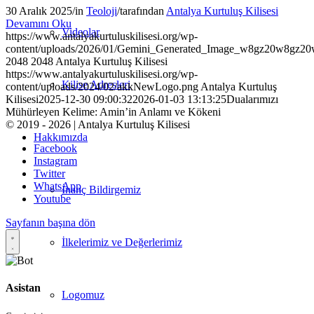
30 Aralık 2025
/
in
Teoloji
/
tarafından
Antalya Kurtuluş Kilisesi
Devamını Oku
Videolar
https://www.antalyakurtuluskilisesi.org/wp-
content/uploads/2026/01/Gemini_Generated_Image_w8gz20w8gz20
2048
2048
Antalya Kurtuluş Kilisesi
https://www.antalyakurtuluskilisesi.org/wp-
Kilise Adresleri
content/uploads/2024/02/akkNewLogo.png
Antalya Kurtuluş
Kilisesi
2025-12-30 09:00:32
2026-01-03 13:13:25
Dualarımızı
Mühürleyen Kelime: Amin’in Anlamı ve Kökeni
© 2019 - 2026 | Antalya Kurtuluş Kilisesi
Hakkımızda
Facebook
Instagram
Twitter
WhatsApp
İnanç Bildirgemiz
Youtube
Sayfanın başına dön
İlkelerimiz ve Değerlerimiz
Asistan
Logomuz