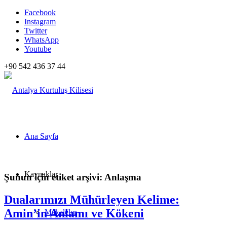
Facebook
Instagram
Twitter
WhatsApp
Youtube
+90 542 436 37 44
Ana Sayfa
Kaynaklar
Şunun için etiket arşivi:
Anlaşma
Dualarımızı Mühürleyen Kelime:
Amin’in Anlamı ve Kökeni
Makaleler