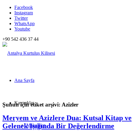
Facebook
Instagram
Twitter
WhatsApp
Youtube
+90 542 436 37 44
Ana Sayfa
Kaynaklar
Şunun için etiket arşivi:
Azizler
Meryem ve Azizlere Dua: Kutsal Kitap ve
Gelenek Işığında Bir Değerlendirme
Makaleler