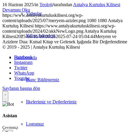
16 Haziran 2025
/
in
Teoloji
/
tarafından
Antalya Kurtuluş Kilisesi
Devamını Oku
Videolar
https://www.antalyakurtuluskilisesi.org/wp-
content/uploads/2025/07/meryem-azizler.png
1080
1080
Antalya
Kurtuluş Kilisesi
https://www.antalyakurtuluskilisesi.org/wp-
content/uploads/2024/02/akkNewLogo.png
Antalya Kurtuluş
Kilise Adresleri
Kilisesi
2025-06-16 09:00:26
2025-07-24 05:04:44
Meryem ve
Azizlere Dua: Kutsal Kitap ve Gelenek Işığında Bir Değerlendirme
© 2019 - 2025 | Antalya Kurtuluş Kilisesi
Facebook
Hakkımızda
Instagram
Twitter
WhatsApp
Youtube
İnanç Bildirgemiz
Sayfanın başına dön
İlkelerimiz ve Değerlerimiz
Asistan
Logomuz
Çevrimiçi