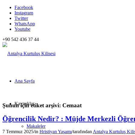
Facebook
Instagram
Twitter
WhatsApp
Youtube
+90 542 436 37 44
Ana Sayfa
Kaynaklar
Şunun için etiket arşivi:
Cemaat
Öğrencilik Nedir? : Müjde Merkezli Öğren
Makaleler
7 Temmuz 2025
/
in
Hristiyan Yaşamı
/
tarafından
Antalya Kurtuluş Kili