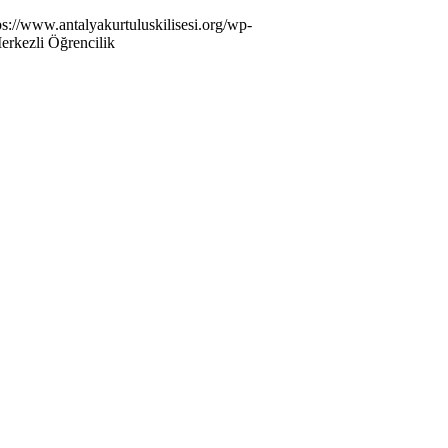
ps://www.antalyakurtuluskilisesi.org/wp-
erkezli Öğrencilik