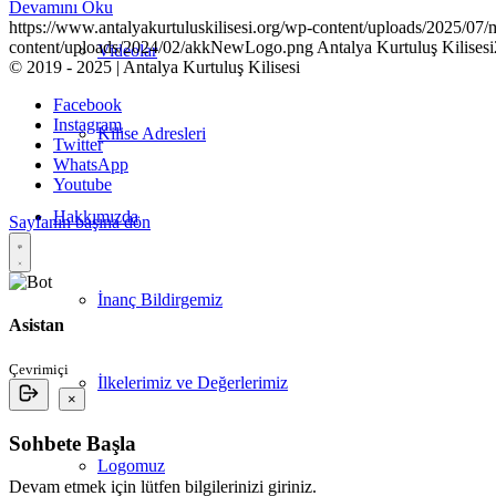
Devamını Oku
https://www.antalyakurtuluskilisesi.org/wp-content/uploads/2025/07/
content/uploads/2024/02/akkNewLogo.png
Antalya Kurtuluş Kilisesi
Videolar
© 2019 - 2025 | Antalya Kurtuluş Kilisesi
Facebook
Instagram
Kilise Adresleri
Twitter
WhatsApp
Youtube
Hakkımızda
Sayfanın başına dön
İnanç Bildirgemiz
Asistan
Çevrimiçi
İlkelerimiz ve Değerlerimiz
×
Sohbete Başla
Logomuz
Devam etmek için lütfen bilgilerinizi giriniz.