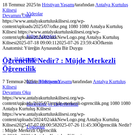
18 Temmuz 2025
/
in
Hristiyan Yaşamı
/
tarafından
Antalya Kurtuluş
Kilisesi
Videolar
Devamını Oku
https://www.antalyakurtuluskilisesi.org/wp-
content/uploads/2025/07/ofke.png
1080
1080
Antalya Kurtuluş
Kilisesi
https://www.antalyakurtuluskilisesi.org/wp-
Kilise Adresleri
content/uploads/2024/02/akkNewLogo.png
Antalya Kurtuluş
Kilisesi
2025-07-18 09:00:11
2025-07-26 23:59:43
Öfkenin
Anatomisi: Yüreğin Aynasında Bir Duygu
Hakkımızda
Öğrencilik Nedir? : Müjde Merkezli
Öğrencilik
İnanç Bildirgemiz
7 Temmuz 2025
/
in
Hristiyan Yaşamı
/
tarafından
Antalya Kurtuluş
Kilisesi
Devamını Oku
https://www.antalyakurtuluskilisesi.org/wp-
content/uploads/2025/07/mujde-merkezli-ogrencilik.png
1080
1080
İlkelerimiz ve Değerlerimiz
Antalya Kurtuluş Kilisesi
https://www.antalyakurtuluskilisesi.org/wp-
content/uploads/2024/02/akkNewLogo.png
Antalya Kurtuluş
Kilisesi
2025-07-07 09:00:58
2025-07-26 11:45:30
Öğrencilik Nedir?
Logomuz
: Müjde Merkezli Öğrencilik