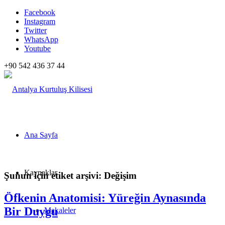
Facebook
Instagram
Twitter
WhatsApp
Youtube
+90 542 436 37 44
Ana Sayfa
Kaynaklar
Şunun için etiket arşivi:
Değişim
Öfkenin Anatomisi: Yüreğin Aynasında
Bir Duygu
Makaleler