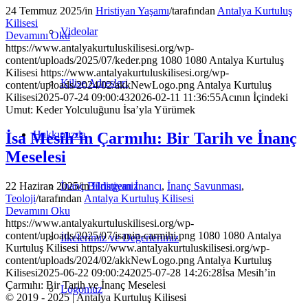
24 Temmuz 2025
/
in
Hristiyan Yaşamı
/
tarafından
Antalya Kurtuluş
Kilisesi
Videolar
Devamını Oku
https://www.antalyakurtuluskilisesi.org/wp-
content/uploads/2025/07/keder.png
1080
1080
Antalya Kurtuluş
Kilisesi
https://www.antalyakurtuluskilisesi.org/wp-
Kilise Adresleri
content/uploads/2024/02/akkNewLogo.png
Antalya Kurtuluş
Kilisesi
2025-07-24 09:00:43
2026-02-11 11:36:55
Acının İçindeki
Umut: Keder Yolculuğunu İsa’yla Yürümek
Hakkımızda
İsa Mesih’in Çarmıhı: Bir Tarih ve İnanç
Meselesi
İnanç Bildirgemiz
22 Haziran 2025
/
in
Hristiyan İnancı
,
İnanç Savunması
,
Teoloji
/
tarafından
Antalya Kurtuluş Kilisesi
Devamını Oku
https://www.antalyakurtuluskilisesi.org/wp-
content/uploads/2025/07/isanin-carmihi.png
1080
1080
Antalya
İlkelerimiz ve Değerlerimiz
Kurtuluş Kilisesi
https://www.antalyakurtuluskilisesi.org/wp-
content/uploads/2024/02/akkNewLogo.png
Antalya Kurtuluş
Kilisesi
2025-06-22 09:00:24
2025-07-28 14:26:28
İsa Mesih’in
Çarmıhı: Bir Tarih ve İnanç Meselesi
Logomuz
© 2019 - 2025 | Antalya Kurtuluş Kilisesi