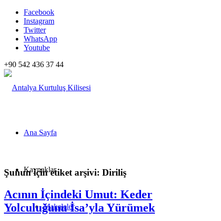
Facebook
Instagram
Twitter
WhatsApp
Youtube
+90 542 436 37 44
Ana Sayfa
Kaynaklar
Şunun için etiket arşivi:
Diriliş
Acının İçindeki Umut: Keder
Yolculuğunu İsa’yla Yürümek
Makaleler