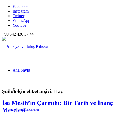
Facebook
Instagram
Twitter
WhatsApp
Youtube
+90 542 436 37 44
Ana Sayfa
Kaynaklar
Şunun için etiket arşivi:
Haç
İsa Mesih’in Çarmıhı: Bir Tarih ve İnanç
Meselesi
Makaleler