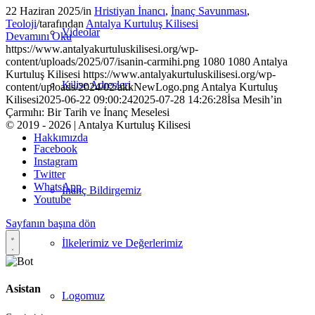
22 Haziran 2025
/
in
Hristiyan İnancı
,
İnanç Savunması
,
Teoloji
/
tarafından
Antalya Kurtuluş Kilisesi
Videolar
Devamını Oku
https://www.antalyakurtuluskilisesi.org/wp-
content/uploads/2025/07/isanin-carmihi.png
1080
1080
Antalya
Kurtuluş Kilisesi
https://www.antalyakurtuluskilisesi.org/wp-
Kilise Adresleri
content/uploads/2024/02/akkNewLogo.png
Antalya Kurtuluş
Kilisesi
2025-06-22 09:00:24
2025-07-28 14:26:28
İsa Mesih’in
Çarmıhı: Bir Tarih ve İnanç Meselesi
© 2019 - 2026 | Antalya Kurtuluş Kilisesi
Hakkımızda
Facebook
Instagram
Twitter
WhatsApp
İnanç Bildirgemiz
Youtube
Sayfanın başına dön
İlkelerimiz ve Değerlerimiz
Asistan
Logomuz