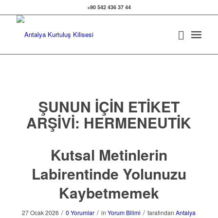
+90 542 436 37 44
ŞUNUN IÇIN ETIKET
ARŞIVI:
HERMENEUTIK
Kutsal Metinlerin
Labirentinde Yolunuzu
Kaybetmemek
/
/
/
27 Ocak 2026
0 Yorumlar
in
Yorum Bilimi
tarafından
Antalya