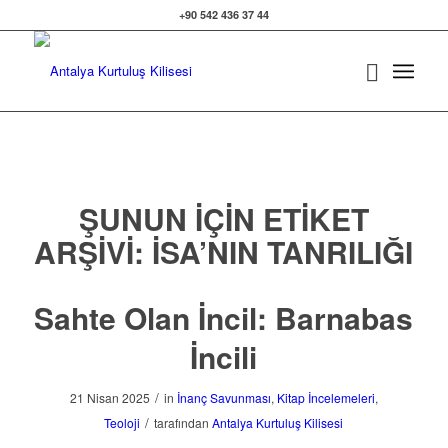
+90 542 436 37 44
ŞUNUN IÇIN ETIKET
ARŞIVI:
İSA’NIN TANRILIĞI
Sahte Olan İncil: Barnabas
İncili
/
21 Nisan 2025
in
İnanç Savunması
,
Kitap İncelemeleri
,
/
Teoloji
tarafından
Antalya Kurtuluş Kilisesi