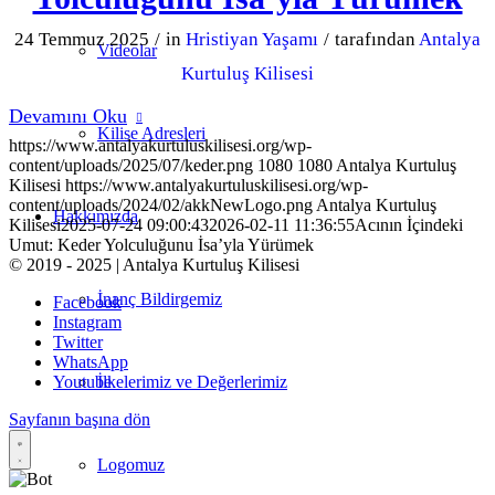
24 Temmuz 2025
/
in
Hristiyan Yaşamı
/
tarafından
Antalya
Videolar
Kurtuluş Kilisesi
Devamını Oku
Kilise Adresleri
https://www.antalyakurtuluskilisesi.org/wp-
content/uploads/2025/07/keder.png
1080
1080
Antalya Kurtuluş
Kilisesi
https://www.antalyakurtuluskilisesi.org/wp-
content/uploads/2024/02/akkNewLogo.png
Antalya Kurtuluş
Hakkımızda
Kilisesi
2025-07-24 09:00:43
2026-02-11 11:36:55
Acının İçindeki
Umut: Keder Yolculuğunu İsa’yla Yürümek
© 2019 - 2025 | Antalya Kurtuluş Kilisesi
İnanç Bildirgemiz
Facebook
Instagram
Twitter
WhatsApp
İlkelerimiz ve Değerlerimiz
Youtube
Sayfanın başına dön
Logomuz