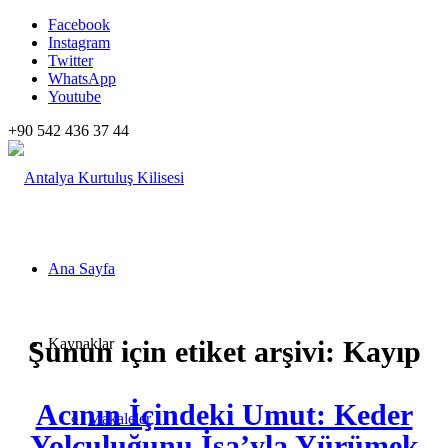
Facebook
Instagram
Twitter
WhatsApp
Youtube
+90 542 436 37 44
Ana Sayfa
Şunun için etiket arşivi:
Kaynaklar
Kayıp
Acının İçindeki Umut: Keder
Makaleler
Yolculuğunu İsa’yla Yürümek