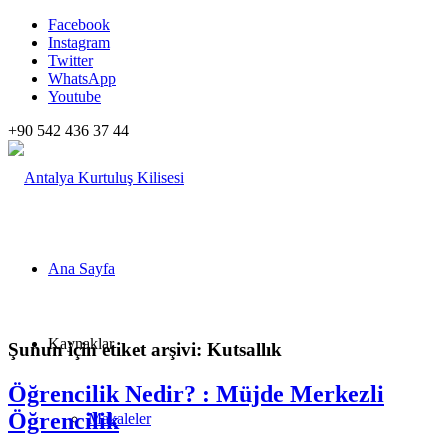
Facebook
Instagram
Twitter
WhatsApp
Youtube
+90 542 436 37 44
Ana Sayfa
Kaynaklar
Şunun için etiket arşivi:
Kutsallık
Öğrencilik Nedir? : Müjde Merkezli
Öğrencilik
Makaleler