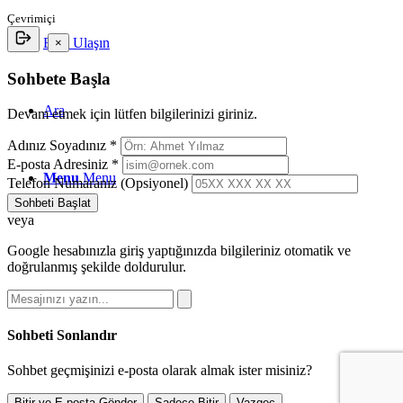
Çevrimiçi
Bize Ulaşın
×
Sohbete Başla
Ara
Devam etmek için lütfen bilgilerinizi giriniz.
Adınız Soyadınız *
E-posta Adresiniz *
Menu
Menu
Telefon Numaranız (Opsiyonel)
Sohbeti Başlat
veya
Google hesabınızla giriş yaptığınızda bilgileriniz otomatik ve
doğrulanmış şekilde doldurulur.
Sohbeti Sonlandır
Sohbet geçmişinizi e-posta olarak almak ister misiniz?
Bitir ve E-posta Gönder
Sadece Bitir
Vazgeç