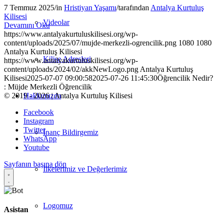
7 Temmuz 2025
/
in
Hristiyan Yaşamı
/
tarafından
Antalya Kurtuluş
Kilisesi
Videolar
Devamını Oku
https://www.antalyakurtuluskilisesi.org/wp-
content/uploads/2025/07/mujde-merkezli-ogrencilik.png
1080
1080
Antalya Kurtuluş Kilisesi
Kilise Adresleri
https://www.antalyakurtuluskilisesi.org/wp-
content/uploads/2024/02/akkNewLogo.png
Antalya Kurtuluş
Kilisesi
2025-07-07 09:00:58
2025-07-26 11:45:30
Öğrencilik Nedir?
: Müjde Merkezli Öğrencilik
© 2019 - 2026 | Antalya Kurtuluş Kilisesi
Hakkımızda
Facebook
Instagram
Twitter
İnanç Bildirgemiz
WhatsApp
Youtube
Sayfanın başına dön
İlkelerimiz ve Değerlerimiz
Logomuz
Asistan