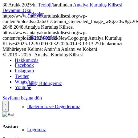
30 Aralık 2025
/
in
Teoloji
/
tarafından
Antalya Kurtuluş Kilisesi
Devamını Oku
Videolar
https://www.antalyakurtuluskilisesi.org/wp-
content/uploads/2026/01/Gemini_Generated_Image_w8gz20w8gz20
2048
2048
Antalya Kurtuluş Kilisesi
https://www.antalyakurtuluskilisesi.org/wp-
Kilise Adresleri
content/uploads/2024/02/akkNewLogo.png
Antalya Kurtuluş
Kilisesi
2025-12-30 09:00:32
2026-01-03 13:13:25
Dualarımızı
Mühürleyen Kelime: Amin’in Anlamı ve Kökeni
© 2019 - 2025 | Antalya Kurtuluş Kilisesi
Hakkımızda
Facebook
Instagram
Twitter
WhatsApp
İnanç Bildirgemiz
Youtube
Sayfanın başına dön
İlkelerimiz ve Değerlerimiz
Asistan
Logomuz