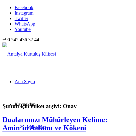
Facebook
Instagram
Twitter
WhatsApp
Youtube
+90 542 436 37 44
Ana Sayfa
Kaynaklar
Şunun için etiket arşivi:
Onay
Dualarımızı Mühürleyen Kelime:
Amin’in Anlamı ve Kökeni
Makaleler