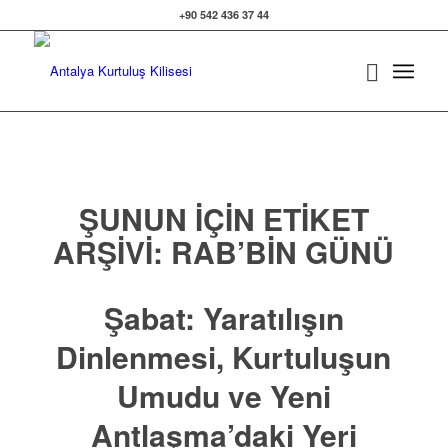
+90 542 436 37 44
ŞUNUN IÇIN ETIKET
ARŞIVI:
RAB’BIN GÜNÜ
Şabat: Yaratılışın
Dinlenmesi, Kurtuluşun
Umudu ve Yeni
Antlaşma’daki Yeri