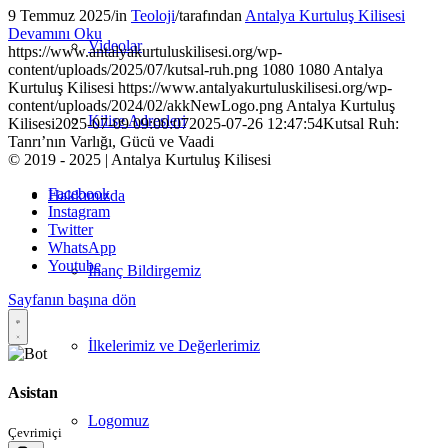
9 Temmuz 2025
/
in
Teoloji
/
tarafından
Antalya Kurtuluş Kilisesi
Devamını Oku
Videolar
https://www.antalyakurtuluskilisesi.org/wp-
content/uploads/2025/07/kutsal-ruh.png
1080
1080
Antalya
Kurtuluş Kilisesi
https://www.antalyakurtuluskilisesi.org/wp-
content/uploads/2024/02/akkNewLogo.png
Antalya Kurtuluş
Kilise Adresleri
Kilisesi
2025-07-09 09:00:07
2025-07-26 12:47:54
Kutsal Ruh:
Tanrı’nın Varlığı, Gücü ve Vaadi
© 2019 - 2025 | Antalya Kurtuluş Kilisesi
Facebook
Hakkımızda
Instagram
Twitter
WhatsApp
Youtube
İnanç Bildirgemiz
Sayfanın başına dön
İlkelerimiz ve Değerlerimiz
Asistan
Logomuz
Çevrimiçi