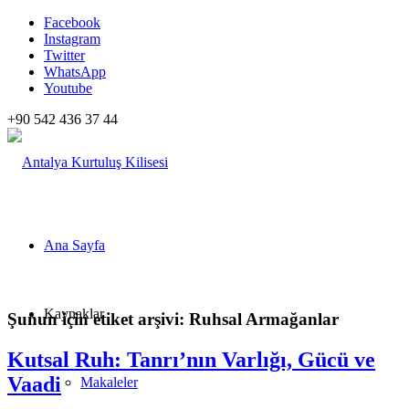
Facebook
Instagram
Twitter
WhatsApp
Youtube
+90 542 436 37 44
Ana Sayfa
Kaynaklar
Şunun için etiket arşivi:
Ruhsal Armağanlar
Kutsal Ruh: Tanrı’nın Varlığı, Gücü ve
Vaadi
Makaleler