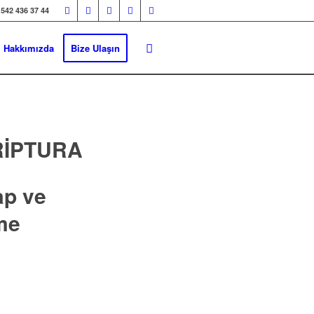
 542 436 37 44
Hakkımızda
Bize Ulaşın
RIPTURA
ap ve
me