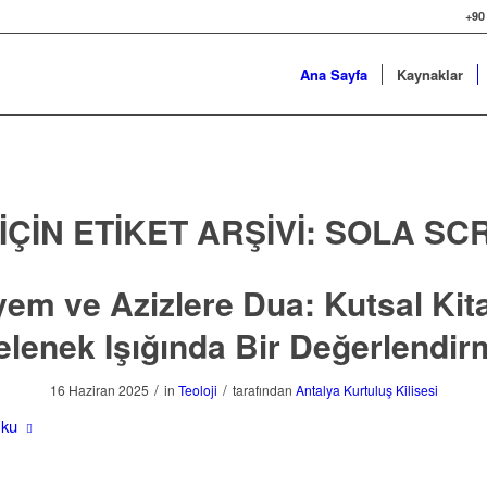
+90
Ana Sayfa
Kaynaklar
ÇIN ETIKET ARŞIVI:
SOLA SC
em ve Azizlere Dua: Kutsal Kit
elenek Işığında Bir Değerlendir
/
/
16 Haziran 2025
in
Teoloji
tarafından
Antalya Kurtuluş Kilisesi
Oku