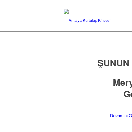
ŞUNUN I
Mery
G
Devamını 