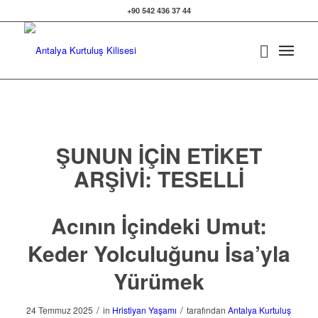
+90 542 436 37 44
ŞUNUN IÇIN ETIKET
ARŞIVI:
TESELLI
Acının İçindeki Umut:
Keder Yolculuğunu İsa’yla
Yürümek
/
/
24 Temmuz 2025
in
Hristiyan Yaşamı
tarafından
Antalya Kurtuluş