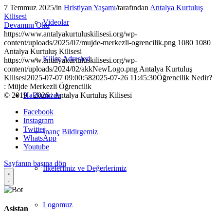
7 Temmuz 2025
/
in
Hristiyan Yaşamı
/
tarafından
Antalya Kurtuluş
Kilisesi
Videolar
Devamını Oku
https://www.antalyakurtuluskilisesi.org/wp-
content/uploads/2025/07/mujde-merkezli-ogrencilik.png
1080
1080
Antalya Kurtuluş Kilisesi
Kilise Adresleri
https://www.antalyakurtuluskilisesi.org/wp-
content/uploads/2024/02/akkNewLogo.png
Antalya Kurtuluş
Kilisesi
2025-07-07 09:00:58
2025-07-26 11:45:30
Öğrencilik Nedir?
: Müjde Merkezli Öğrencilik
© 2019 - 2026 | Antalya Kurtuluş Kilisesi
Hakkımızda
Facebook
Instagram
Twitter
İnanç Bildirgemiz
WhatsApp
Youtube
Sayfanın başına dön
İlkelerimiz ve Değerlerimiz
Logomuz
Asistan