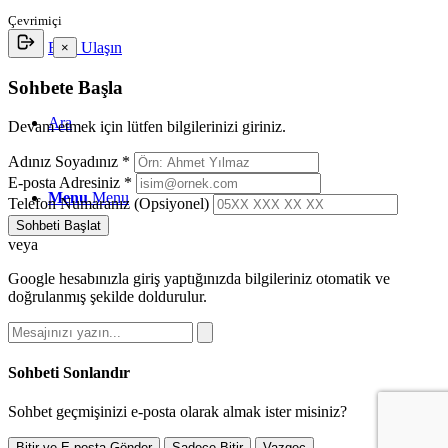
Çevrimiçi
Bize Ulaşın
×
Sohbete Başla
Ara
Devam etmek için lütfen bilgilerinizi giriniz.
Adınız Soyadınız *
E-posta Adresiniz *
Menu
Menu
Telefon Numaranız (Opsiyonel)
Sohbeti Başlat
veya
Google hesabınızla giriş yaptığınızda bilgileriniz otomatik ve
doğrulanmış şekilde doldurulur.
Sohbeti Sonlandır
Sohbet geçmişinizi e-posta olarak almak ister misiniz?
Bitir ve E-posta Gönder
Sadece Bitir
Vazgeç