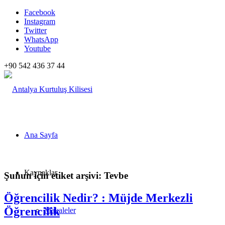
Facebook
Instagram
Twitter
WhatsApp
Youtube
+90 542 436 37 44
Ana Sayfa
Kaynaklar
Şunun için etiket arşivi:
Tevbe
Öğrencilik Nedir? : Müjde Merkezli
Öğrencilik
Makaleler