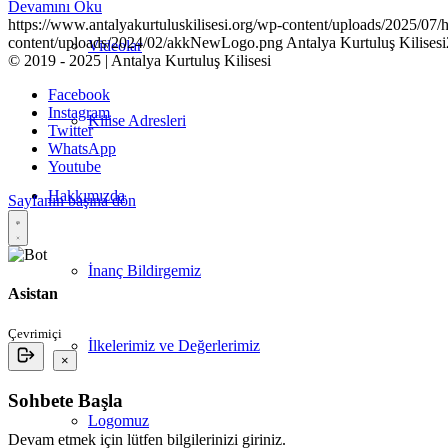
Devamını Oku
https://www.antalyakurtuluskilisesi.org/wp-content/uploads/2025/07/hr
content/uploads/2024/02/akkNewLogo.png
Antalya Kurtuluş Kilisesi
Videolar
© 2019 - 2025 | Antalya Kurtuluş Kilisesi
Facebook
Instagram
Kilise Adresleri
Twitter
WhatsApp
Youtube
Hakkımızda
Sayfanın başına dön
İnanç Bildirgemiz
Asistan
Çevrimiçi
İlkelerimiz ve Değerlerimiz
×
Sohbete Başla
Logomuz
Devam etmek için lütfen bilgilerinizi giriniz.