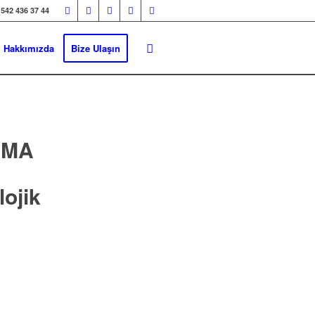
 542 436 37 44
Hakkımızda
Bize Ulaşın
VMA
ojik