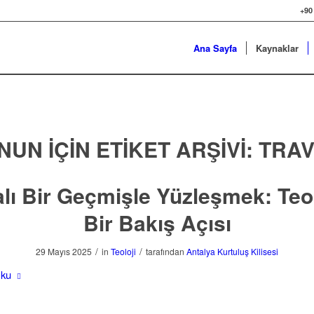
+90
Ana Sayfa
Kaynaklar
NUN IÇIN ETIKET ARŞIVI:
TRA
alı Bir Geçmişle Yüzleşmek: Teol
Bir Bakış Açısı
/
/
29 Mayıs 2025
in
Teoloji
tarafından
Antalya Kurtuluş Kilisesi
Oku