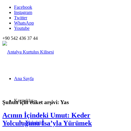
Facebook
Instagram
Twitter
WhatsApp
Youtube
+90 542 436 37 44
Ana Sayfa
Kaynaklar
Şunun için etiket arşivi:
Yas
Acının İçindeki Umut: Keder
Yolculuğunu İsa’yla Yürümek
Makaleler