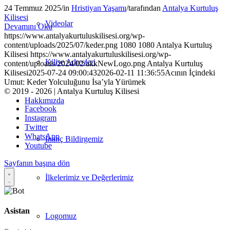
24 Temmuz 2025
/
in
Hristiyan Yaşamı
/
tarafından
Antalya Kurtuluş
Kilisesi
Videolar
Devamını Oku
https://www.antalyakurtuluskilisesi.org/wp-
content/uploads/2025/07/keder.png
1080
1080
Antalya Kurtuluş
Kilisesi
https://www.antalyakurtuluskilisesi.org/wp-
Kilise Adresleri
content/uploads/2024/02/akkNewLogo.png
Antalya Kurtuluş
Kilisesi
2025-07-24 09:00:43
2026-02-11 11:36:55
Acının İçindeki
Umut: Keder Yolculuğunu İsa’yla Yürümek
© 2019 - 2026 | Antalya Kurtuluş Kilisesi
Hakkımızda
Facebook
Instagram
Twitter
WhatsApp
İnanç Bildirgemiz
Youtube
Sayfanın başına dön
İlkelerimiz ve Değerlerimiz
Asistan
Logomuz