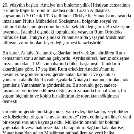
20. yüzyılın başları, Antalya’nın binlerce yıllık Hristiyan cemaatinin
tarihinde trajik bir dönüm noktası oldu. Lozan Antlaşması
kapsamında 30 Ocak 1923 tarihinde Türkiye ile Yunanistan arasında
imzalanan Nüfus Mübadelesi Sözleşmesi, bölgenin sosyal ve
kültürel dokusunu geri dönülmez bir şekilde değiştirdi. Bu sözleşme
uyarınca, İstanbul dışındaki topraklarda yaşayan Rum Ortodoks
nüfus ile Batı Trakya dışındaki Yunanistan’da yaşayan Müslüman
nüfusun zorunlu olarak yer değiştirmesi kararlaştırıldı.
Bu karar, Antalya’da antik çağlardan beri varlığını sürdüren Rum
cemaatinin sonu anlamına geliyordu. Ayrılış süreci, henüz sözleşme
imzalanmadan, 1922 sonbaharında fiilen başlamıştı. Tanıkların
aktardığına göre, 17 yaş üstü Rum erkekler Anadolu’nun iç
kesimlerine gönderilirken, geride kalan kadınlar ve çocuklar
yanlarına alabildikleri kısıtlı eşyalarla Antalya limanında toplanarak
gemilerle Yunanistan’a gönderildiler. Bu zorunlu göç, sadece
insanların yerinden edilmesi değil, aynı zamanda bir hafızanın, bir
yaşam biçiminin ve köklü bir kültürün de topraktan sökülmesi
demekti.
Gidenlerin geride bıraktığı miras, yani evler, dükkanlar, zeytinlikler
ve kiliselerden oluşan “emval-i metruke” (terk edilmiş mülkler), yeni
bir sosyal sorunun kaynağı oldu. Mülklerin önemli bir bölümü
yağmalandı veya bakımsızlıktan harap oldu. Sağlam kalanlar ise,
Yunanistan’dan gelen Müslüman mübadillere ve yerli halka