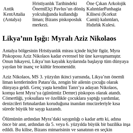
Elçi Pavlus’un dönüş
Panhagia
Attalia
yolculuğunda kullandığı
Kilisesi (Korkut
(Antalya)
liman; Bizans piskoposluk
Camii) kalıntıları,
merkezi.
Hıdırlık Kulesi.
Likya’nın Işığı: Myralı Aziz Nikolaos
Antalya bölgesinin Hristiyanlık mirası içinde hiçbir figür, Myra
Piskoposu Aziz Nikolaos kadar evrensel bir üne kavuşmamıştır.
Onun hikayesi, Likya’nın kayalık kıyılarında başlayıp tüm dünyaya
yayılan bir inanç ve kültür fenomenidir.
Aziz Nikolaos, MS 3. yüzyılın ikinci yarısında, Likya’nın önemli
liman kentlerinden Patara’da, zengin bir ailenin çocuğu olarak
dünyaya geldi. Genç yaşta kendini Tanrı’ya adayan Nikolaos,
komşu kent Myra’ya (günümüz Demre) piskopos olarak atandı.
Cömertliği, yoksullara ve özellikle çocuklara yaptığı yardımlar,
denizcileri fırtınalardan koruduğuna inanılan mucizeleriyle kısa
sürede büyük bir saygı kazandı.
Ölümünün ardından Myra’daki saygınlığı o kadar arttı ki, adına
önce bir anıt, ardından da 5. veya 6. yüzyılda büyük bir bazilika inşa
edildi. Bu kilise, Bizans mimarisinin ve sanatının en seçkin