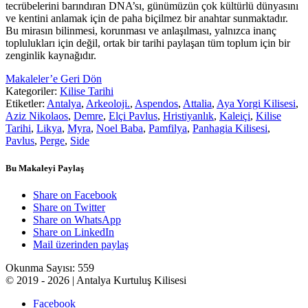
tecrübelerini barındıran DNA’sı, günümüzün çok kültürlü dünyasını
ve kentini anlamak için de paha biçilmez bir anahtar sunmaktadır.
Bu mirasın bilinmesi, korunması ve anlaşılması, yalnızca inanç
toplulukları için değil, ortak bir tarihi paylaşan tüm toplum için bir
zenginlik kaynağıdır.
Makaleler’e Geri Dön
Kategoriler:
Kilise Tarihi
Etiketler:
Antalya
,
Arkeoloji.
,
Aspendos
,
Attalia
,
Aya Yorgi Kilisesi
,
Aziz Nikolaos
,
Demre
,
Elçi Pavlus
,
Hristiyanlık
,
Kaleiçi
,
Kilise
Tarihi
,
Likya
,
Myra
,
Noel Baba
,
Pamfilya
,
Panhagia Kilisesi
,
Pavlus
,
Perge
,
Side
Bu Makaleyi Paylaş
Share on Facebook
Share on Twitter
Share on WhatsApp
Share on LinkedIn
Mail üzerinden paylaş
Okunma Sayısı:
559
© 2019 - 2026 | Antalya Kurtuluş Kilisesi
Facebook