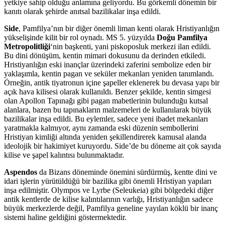
yetkiye sahip olduğu anlamına geliyordu. Bu görkemli dönemin bir
kanıtı olarak şehirde anıtsal bazilikalar inşa edildi.
Side
, Pamfilya’nın bir diğer önemli liman kenti olarak Hristiyanlığın
yükselişinde kilit bir rol oynadı. MS 5. yüzyılda
Doğu Pamfilya
Metropolitliği
‘nin başkenti, yani piskoposluk merkezi ilan edildi.
Bu dini dönüşüm, kentin mimari dokusunu da derinden etkiledi.
Hristiyanlığın eski inançlar üzerindeki zaferini sembolize eden bir
yaklaşımla, kentin pagan ve seküler mekanları yeniden tanımlandı.
Örneğin, antik tiyatronun içine şapeller eklenerek bu devasa yapı bir
açık hava kilisesi olarak kullanıldı. Benzer şekilde, kentin simgesi
olan Apollon Tapınağı gibi pagan mabetlerinin bulunduğu kutsal
alanlara, bazen bu tapınakların malzemeleri de kullanılarak büyük
bazilikalar inşa edildi. Bu eylemler, sadece yeni ibadet mekanları
yaratmakla kalmıyor, aynı zamanda eski düzenin sembollerini
Hristiyan kimliği altında yeniden şekillendirerek kamusal alanda
ideolojik bir hakimiyet kuruyordu. Side’de bu döneme ait çok sayıda
kilise ve şapel kalıntısı bulunmaktadır.
Aspendos
da Bizans döneminde önemini sürdürmüş, kentte dini ve
idari işlerin yürütüldüğü bir bazilika gibi önemli Hristiyan yapıları
inşa edilmiştir. Olympos ve Lyrbe (Seleukeia) gibi bölgedeki diğer
antik kentlerde de kilise kalıntılarının varlığı, Hristiyanlığın sadece
büyük merkezlerde değil, Pamfilya geneline yayılan köklü bir inanç
sistemi haline geldiğini göstermektedir.