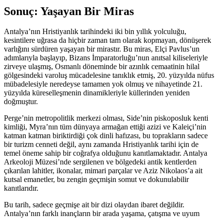
Sonuç: Yaşayan Bir Miras
Antalya’nın Hristiyanlık tarihindeki iki bin yıllık yolculuğu,
kesintilere uğrasa da hiçbir zaman tam olarak kopmayan, dönüşerek
varlığını sürdüren yaşayan bir mirastır. Bu miras, Elçi Pavlus’un
adımlarıyla başlayıp, Bizans İmparatorluğu’nun anıtsal kiliseleriyle
zirveye ulaşmış, Osmanlı döneminde bir azınlık cemaatinin hilal
gölgesindeki varoluş mücadelesine tanıklık etmiş, 20. yüzyılda nüfus
mübadelesiyle neredeyse tamamen yok olmuş ve nihayetinde 21.
yüzyılda küreselleşmenin dinamikleriyle küllerinden yeniden
doğmuştur.
Perge’nin metropolitlik merkezi olması, Side’nin piskoposluk kenti
kimliği, Myra’nın tüm dünyaya armağan ettiği azizi ve Kaleiçi’nin
katman katman biriktirdiği çok dinli hafızası, bu toprakların sadece
bir turizm cenneti değil, aynı zamanda Hristiyanlık tarihi için de
temel öneme sahip bir coğrafya olduğunu kanıtlamaktadır. Antalya
Arkeoloji Müzesi’nde sergilenen ve bölgedeki antik kentlerden
çıkarılan lahitler, ikonalar, mimari parçalar ve Aziz Nikolaos’a ait
kutsal emanetler, bu zengin geçmişin somut ve dokunulabilir
kanıtlarıdır.
Bu tarih, sadece geçmişe ait bir dizi olaydan ibaret değildir.
Antalya’nın farklı inançların bir arada yaşama, çatışma ve uyum