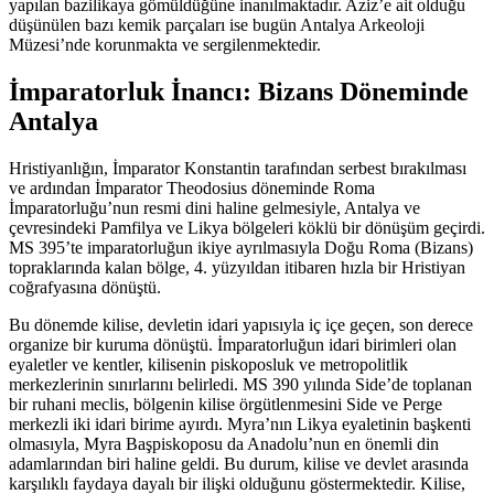
yapılan bazilikaya gömüldüğüne inanılmaktadır. Aziz’e ait olduğu
düşünülen bazı kemik parçaları ise bugün Antalya Arkeoloji
Müzesi’nde korunmakta ve sergilenmektedir.
İmparatorluk İnancı: Bizans Döneminde
Antalya
Hristiyanlığın, İmparator Konstantin tarafından serbest bırakılması
ve ardından İmparator Theodosius döneminde Roma
İmparatorluğu’nun resmi dini haline gelmesiyle, Antalya ve
çevresindeki Pamfilya ve Likya bölgeleri köklü bir dönüşüm geçirdi.
MS 395’te imparatorluğun ikiye ayrılmasıyla Doğu Roma (Bizans)
topraklarında kalan bölge, 4. yüzyıldan itibaren hızla bir Hristiyan
coğrafyasına dönüştü.
Bu dönemde kilise, devletin idari yapısıyla iç içe geçen, son derece
organize bir kuruma dönüştü. İmparatorluğun idari birimleri olan
eyaletler ve kentler, kilisenin piskoposluk ve metropolitlik
merkezlerinin sınırlarını belirledi. MS 390 yılında Side’de toplanan
bir ruhani meclis, bölgenin kilise örgütlenmesini Side ve Perge
merkezli iki idari birime ayırdı. Myra’nın Likya eyaletinin başkenti
olmasıyla, Myra Başpiskoposu da Anadolu’nun en önemli din
adamlarından biri haline geldi. Bu durum, kilise ve devlet arasında
karşılıklı faydaya dayalı bir ilişki olduğunu göstermektedir. Kilise,