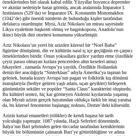
örneklerinden biri olarak kabul edilir. Yüzyıllar boyunca depremler
ve akınlar nedeniyle hasar görmüş, ancak aralarında İmparator I.
Iustinianos (529’da) ve İmparator IX. Konstantin Monomakhos
(1042’de) gibi önemli isimlerin de bulunduğu kişiler tarafından
defalarca onarılmıştır. Myra, Aziz Nikolaos’un mirası sayesinde
Likya eyaletinin başkenti olmuş ve başpiskoposu, Anadolu’nun
ikinci büyük dini otoritesi konumuna yükselmiştir.
Aziz Nikolaos’un yerel bir azizden küresel bir “Noel Baba”
figürüne dönüşümü, din ve kültürün nasıl iç içe geçtiğinin en çarpıcı
örneklerinden biridir. Onun yoksullara gizlice yardım etme (özellikle
çeyiz parası olmayan kızlara pencereden altın keseleri atma)
hikayeleri , zamanla Avrupa’ya yayıldı. Özellikle Hollandalı
denizciler aracılığıyla “Sinterklaas” adıyla Amerika’ya taşınan bu
gelenek, burada kuzey Avrupa’nın pagan ve folklorik kış dönümü
inanışlarıyla (hediye getiren yaşlı adam, uçan geyikler) birleşerek
günümüzün seküler ve popüler “Santa Claus” karakterini oluşturdu.
Bu kültürel sentez, hiç kar görmeyen Akdeniz kıyılarında yaşamış
olan Myralı azizin gerçek hayatından oldukça farklı bir imaj yaratsa
da, bu küresel fenomenin başlangıç noktası, Demre’deki kilisesidir.
Azizin kutsal emanetleri (rölikler) de kendi başına bir tarih
yolculuğu yapmıştır. 1087 yılında, Haçlı Seferleri döneminde,
İtalya’nın Bari şehrinden gelen tüccarlar tarafından kemiklerinin
büyük bir bölümünün çalınarak Bari’ye götürüldüğüne ve adına