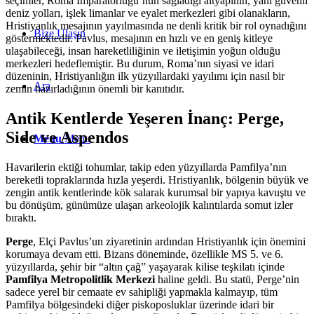
seçimler, Roma İmparatorluğu’nun sağladığı altyapının, yani güvenli
deniz yolları, işlek limanlar ve eyalet merkezleri gibi olanakların,
Hristiyanlık mesajının yayılmasında ne denli kritik bir rol oynadığını
Bize Ulaşın
göstermektedir. Pavlus, mesajının en hızlı ve en geniş kitleye
ulaşabileceği, insan hareketliliğinin ve iletişimin yoğun olduğu
merkezleri hedeflemiştir. Bu durum, Roma’nın siyasi ve idari
düzeninin, Hristiyanlığın ilk yüzyıllardaki yayılımı için nasıl bir
Ara
zemin hazırladığının önemli bir kanıtıdır.
Antik Kentlerde Yeşeren İnanç: Perge,
Side ve Aspendos
Menu
Menu
Havarilerin ektiği tohumlar, takip eden yüzyıllarda Pamfilya’nın
bereketli topraklarında hızla yeşerdi. Hristiyanlık, bölgenin büyük ve
zengin antik kentlerinde kök salarak kurumsal bir yapıya kavuştu ve
bu dönüşüm, günümüze ulaşan arkeolojik kalıntılarda somut izler
bıraktı.
Perge
, Elçi Pavlus’un ziyaretinin ardından Hristiyanlık için önemini
korumaya devam etti. Bizans döneminde, özellikle MS 5. ve 6.
yüzyıllarda, şehir bir “altın çağ” yaşayarak kilise teşkilatı içinde
Pamfilya Metropolitlik Merkezi
haline geldi. Bu statü, Perge’nin
sadece yerel bir cemaate ev sahipliği yapmakla kalmayıp, tüm
Pamfilya bölgesindeki diğer piskoposluklar üzerinde idari bir