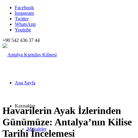
Facebook
Instagram
Twitter
WhatsApp
Youtube
+90 542 436 37 44
Ana Sayfa
Kaynaklar
Havarilerin Ayak İzlerinden
Günümüze: Antalya’nın Kilise
Makaleler
Tarihi İncelemesi