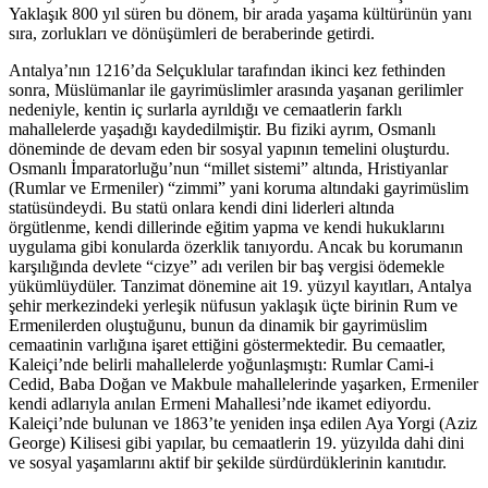
Yaklaşık 800 yıl süren bu dönem, bir arada yaşama kültürünün yanı
sıra, zorlukları ve dönüşümleri de beraberinde getirdi.
Antalya’nın 1216’da Selçuklular tarafından ikinci kez fethinden
sonra, Müslümanlar ile gayrimüslimler arasında yaşanan gerilimler
nedeniyle, kentin iç surlarla ayrıldığı ve cemaatlerin farklı
mahallelerde yaşadığı kaydedilmiştir. Bu fiziki ayrım, Osmanlı
döneminde de devam eden bir sosyal yapının temelini oluşturdu.
Osmanlı İmparatorluğu’nun “millet sistemi” altında, Hristiyanlar
(Rumlar ve Ermeniler) “zimmi” yani koruma altındaki gayrimüslim
statüsündeydi. Bu statü onlara kendi dini liderleri altında
örgütlenme, kendi dillerinde eğitim yapma ve kendi hukuklarını
uygulama gibi konularda özerklik tanıyordu. Ancak bu korumanın
karşılığında devlete “cizye” adı verilen bir baş vergisi ödemekle
yükümlüydüler. Tanzimat dönemine ait 19. yüzyıl kayıtları, Antalya
şehir merkezindeki yerleşik nüfusun yaklaşık üçte birinin Rum ve
Ermenilerden oluştuğunu, bunun da dinamik bir gayrimüslim
cemaatinin varlığına işaret ettiğini göstermektedir. Bu cemaatler,
Kaleiçi’nde belirli mahallelerde yoğunlaşmıştı: Rumlar Cami-i
Cedid, Baba Doğan ve Makbule mahallelerinde yaşarken, Ermeniler
kendi adlarıyla anılan Ermeni Mahallesi’nde ikamet ediyordu.
Kaleiçi’nde bulunan ve 1863’te yeniden inşa edilen Aya Yorgi (Aziz
George) Kilisesi gibi yapılar, bu cemaatlerin 19. yüzyılda dahi dini
ve sosyal yaşamlarını aktif bir şekilde sürdürdüklerinin kanıtıdır.