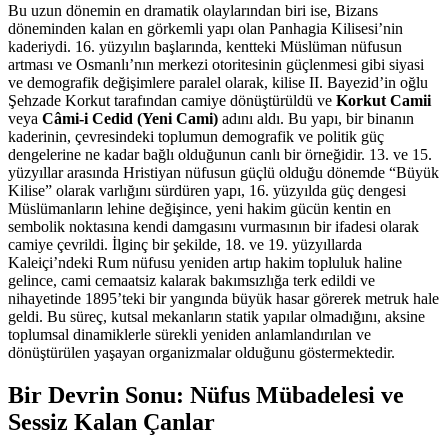
Bu uzun dönemin en dramatik olaylarından biri ise, Bizans
döneminden kalan en görkemli yapı olan Panhagia Kilisesi’nin
kaderiydi. 16. yüzyılın başlarında, kentteki Müslüman nüfusun
artması ve Osmanlı’nın merkezi otoritesinin güçlenmesi gibi siyasi
ve demografik değişimlere paralel olarak, kilise II. Bayezid’in oğlu
Şehzade Korkut tarafından camiye dönüştürüldü ve
Korkut Camii
veya
Câmi-i Cedid (Yeni Cami)
adını aldı. Bu yapı, bir binanın
kaderinin, çevresindeki toplumun demografik ve politik güç
dengelerine ne kadar bağlı olduğunun canlı bir örneğidir. 13. ve 15.
yüzyıllar arasında Hristiyan nüfusun güçlü olduğu dönemde “Büyük
Kilise” olarak varlığını sürdüren yapı, 16. yüzyılda güç dengesi
Müslümanların lehine değişince, yeni hakim gücün kentin en
sembolik noktasına kendi damgasını vurmasının bir ifadesi olarak
camiye çevrildi. İlginç bir şekilde, 18. ve 19. yüzyıllarda
Kaleiçi’ndeki Rum nüfusu yeniden artıp hakim topluluk haline
gelince, cami cemaatsiz kalarak bakımsızlığa terk edildi ve
nihayetinde 1895’teki bir yangında büyük hasar görerek metruk hale
geldi. Bu süreç, kutsal mekanların statik yapılar olmadığını, aksine
toplumsal dinamiklerle sürekli yeniden anlamlandırılan ve
dönüştürülen yaşayan organizmalar olduğunu göstermektedir.
Bir Devrin Sonu: Nüfus Mübadelesi ve
Sessiz Kalan Çanlar