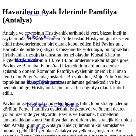
Havarilerin Ayak İzlerinde Pamfilya
Videolar
(Antalya)
Antalya ve çevresinin Hristiyanlık tarihindeki yeri, bizzat İncil’in
Kilise Adresleri
sayfalarında, Havariler Dönemi’nde başlar. Hristiyanlığın ilk ve en
etkili misyonerlerinden biri olarak kabul edilen Elçi Pavlus’un ,
Barnaba ile birlikte çıktığı ilk misyonerlik yolculuğu, bu toprakları
Hristiyanlık mesajıyla tanıştıran temel olaydır. Kutsal Kitap’ın
Hakkımızda
Elçilerin İşleri kitabının 13. ve 14. bölümlerinde aktarıldığına göre,
Pavlus ve Barnaba, Kıbrıs’taki hizmetlerinin ardından denize
açılarak o dönem Roma’nın Pamfilya eyaletinin önemli bir liman
kenti olan Perge’ye ulaşmışlardır. Bu yolculuk, Müjde’nin Antalya
topraklarına ilk kez ayak basması anlamına gelmektedir ve bu
İnanç Bildirgemiz
nedenle bölge, Hristiyanlık için kutsal bir coğrafya olarak kabul
edilir.
Pavlus’un seyahat rotası incelendiğinde, bilinçli bir strateji izlediği
İlkelerimiz ve Değerlerimiz
görülür. Perge, Pamfilya eyaletinin başkentiydi ve önemli ticaret
yolları üzerinde yer alıyordu. Pavlus ve Barnaba, hizmetlerini
tamamladıktan sonra Pamfilya’dan ayrılırken yine stratejik bir nokta
olan Attalia (günümüz Antalya Kaleiçi) limanını kullanmışlar ve
Logomuz
buradan geldikleri yer olan Antakya’ya yelken açmışlardır. Bu