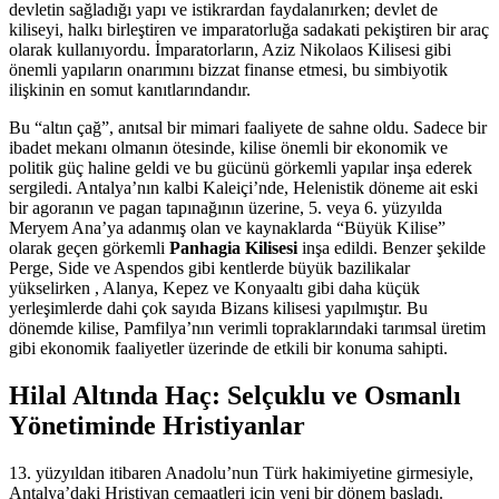
devletin sağladığı yapı ve istikrardan faydalanırken; devlet de
kiliseyi, halkı birleştiren ve imparatorluğa sadakati pekiştiren bir araç
olarak kullanıyordu. İmparatorların, Aziz Nikolaos Kilisesi gibi
önemli yapıların onarımını bizzat finanse etmesi, bu simbiyotik
ilişkinin en somut kanıtlarındandır.
Bu “altın çağ”, anıtsal bir mimari faaliyete de sahne oldu. Sadece bir
ibadet mekanı olmanın ötesinde, kilise önemli bir ekonomik ve
politik güç haline geldi ve bu gücünü görkemli yapılar inşa ederek
sergiledi. Antalya’nın kalbi Kaleiçi’nde, Helenistik döneme ait eski
bir agoranın ve pagan tapınağının üzerine, 5. veya 6. yüzyılda
Meryem Ana’ya adanmış olan ve kaynaklarda “Büyük Kilise”
olarak geçen görkemli
Panhagia Kilisesi
inşa edildi. Benzer şekilde
Perge, Side ve Aspendos gibi kentlerde büyük bazilikalar
yükselirken , Alanya, Kepez ve Konyaaltı gibi daha küçük
yerleşimlerde dahi çok sayıda Bizans kilisesi yapılmıştır. Bu
dönemde kilise, Pamfilya’nın verimli topraklarındaki tarımsal üretim
gibi ekonomik faaliyetler üzerinde de etkili bir konuma sahipti.
Hilal Altında Haç: Selçuklu ve Osmanlı
Yönetiminde Hristiyanlar
13. yüzyıldan itibaren Anadolu’nun Türk hakimiyetine girmesiyle,
Antalya’daki Hristiyan cemaatleri için yeni bir dönem başladı.