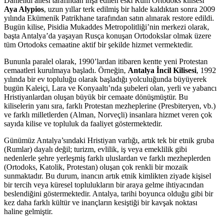
Danielidi ailesi tarafından inşa edilen eski Rum Ortodoks kilisesi
Aya Alypios
, uzun yıllar terk edilmiş bir halde kaldıktan sonra 2009
yılında Ekümenik Patrikhane tarafından satın alınarak restore edildi.
Bugün kilise, Pisidia Mukaddes Metropolitliği’nin merkezi olarak,
başta Antalya’da yaşayan Rusça konuşan Ortodokslar olmak üzere
tüm Ortodoks cemaatine aktif bir şekilde hizmet vermektedir.
Bununla paralel olarak, 1990’lardan itibaren kentte yeni Protestan
cemaatleri kurulmaya başladı. Örneğin,
Antalya İncil Kilisesi
, 1992
yılında bir ev topluluğu olarak başladığı yolculuğunda büyüyerek
bugün Kaleiçi, Lara ve Konyaaltı’nda şubeleri olan, yerli ve yabancı
Hristiyanlardan oluşan büyük bir cemaate dönüşmüştür. Bu
kiliselerin yanı sıra, farklı Protestan mezheplerine (Presbiteryen, vb.)
ve farklı milletlerden (Alman, Norveçli) insanlara hizmet veren çok
sayıda kilise ve topluluk da faaliyet göstermektedir.
Günümüz Antalya’sındaki Hristiyan varlığı, artık tek bir etnik gruba
(Rumlar) dayalı değil; turizm, evlilik, iş veya emeklilik gibi
nedenlerle şehre yerleşmiş farklı uluslardan ve farklı mezheplerden
(Ortodoks, Katolik, Protestan) oluşan çok renkli bir mozaik
sunmaktadır. Bu durum, inancın artık etnik kimlikten ziyade kişisel
bir tercih veya küresel toplulukların bir araya gelme ihtiyacından
beslendiğini göstermektedir. Antalya, tarihi boyunca olduğu gibi bir
kez daha farklı kültür ve inançların kesiştiği bir kavşak noktası
haline gelmiştir.