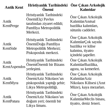
Hristiyanlık Tarihindeki
Öne Çıkan Arkolojik
Antik Kent
Önemi
Kalıntılar
Elçi Pavlus
Anıtsal
tarafından ziyaret edildi;
Perge
bazilika kalıntıları,
Pamfilya Metropolitlik
sütunlu caddeler.
Merkezi.
Çok sayıda
Doğu Pamfilya
bazilika ve kilise
Side
Metropolitlik Merkezi;
kalıntısı, tiyatro
Piskoposluk merkezi.
içindeki şapeller.
Önemli bir Bizans
Bazilika,
Aspendos
yerleşimi.
agora, su kemerleri.
Aziz Nikolaos’un
Aziz
Myra
piskoposluk yaptığı şehir;
Nikolaos Kilisesi (Anıt
Likya Metropolitliği.
Müze), kaya mezarları.
Aziz Nikolaos’un
Meclis binası,
Patara
doğum yeri; önemli bir
tiyatro, deniz feneri.
Likya limanı.