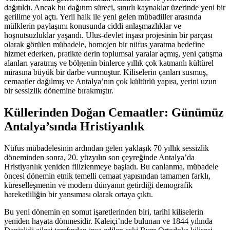
dağıtıldı. Ancak bu dağıtım süreci, sınırlı kaynaklar üzerinde yeni bir
gerilime yol açtı. Yerli halk ile yeni gelen mübadiller arasında
mülklerin paylaşımı konusunda ciddi anlaşmazlıklar ve
hoşnutsuzluklar yaşandı. Ulus-devlet inşası projesinin bir parçası
olarak görülen mübadele, homojen bir nüfus yaratma hedefine
hizmet ederken, pratikte derin toplumsal yaralar açmış, yeni çatışma
alanları yaratmış ve bölgenin binlerce yıllık çok katmanlı kültürel
mirasına büyük bir darbe vurmuştur. Kiliselerin çanları susmuş,
cemaatler dağılmış ve Antalya’nın çok kültürlü yapısı, yerini uzun
bir sessizlik dönemine bırakmıştır.
Küllerinden Doğan Cemaatler: Günümüz
Antalya’sında Hristiyanlık
Nüfus mübadelesinin ardından gelen yaklaşık 70 yıllık sessizlik
döneminden sonra, 20. yüzyılın son çeyreğinde Antalya’da
Hristiyanlık yeniden filizlenmeye başladı. Bu canlanma, mübadele
öncesi dönemin etnik temelli cemaat yapısından tamamen farklı,
küreselleşmenin ve modern dünyanın getirdiği demografik
hareketliliğin bir yansıması olarak ortaya çıktı.
Bu yeni dönemin en somut işaretlerinden biri, tarihi kiliselerin
yeniden hayata dönmesidir. Kaleiçi’nde bulunan ve 1844 yılında