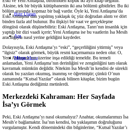
Eski ve Yeni Antlaşma, birbirinden kopuk iki ayrı kitap değildir.
Aksine, tek bir büyük kütüphanenin iki ana bölümü gibidirler. Bu iki
bölüm arasında kopmaz bir bağ vardır. Öyle ki, Yeni Antlaşma’da
Bize Ulaşın
Eski Antlaşma’dan yapılmış yaklaşık üç yüz doğrudan alıntı ve dört
binden fazla atıf bulunur. Bu ilişkiyi bir vaat ve gerçekleşme
döngüsü olarak düşünebiliriz: Eski Antlaşma, Tanrı’nın insanlık için
yaptığı bir dizi vaadi içerir; Yeni Antlaşma ise bu vaatlerin İsa Mesih
Ara
aracılığıyla nasıl yerine geldiğini kaydeder.
Dolayısıyla, Eski Antlaşma’yı “eski”, “geçerliliğini yitirmiş” veya
“ilgisiz” olarak görmek, büyük resmi kaçırmamıza neden olur. O,
Yeni Antlaşma’nın üzerine inşa edildiği temeldir. Bu temeli
Menu
Menu
anlamadan, Yeni Antlaşma’nın derinliğini ve zenginliğini tam olarak
kavramak mümkün değildir. Nitekim İsa Mesih’in kendisi de sürekli
olarak bu yazıları okumuş, inanmış ve öğretmiştir; çünkü O’nun
zamanında “Kutsal Yazılar” olarak bilinen kitaplar, bizim bugün
Eski Antlaşma dediğimiz metinlerdi.
Merkezdeki Kahraman: Her Sayfada
İsa’yı Görmek
Peki, Eski Antlaşma’yı nasıl okumalıyız? Anahtar, okumalarımızı İsa
Mesih’e bağlamaktır. İsa’nın kendisi, bu yaklaşımın doğruluğunu
vurgulamıştır. Kendi dönemindeki din bilginlerine, “Kutsal Yazılar’ı