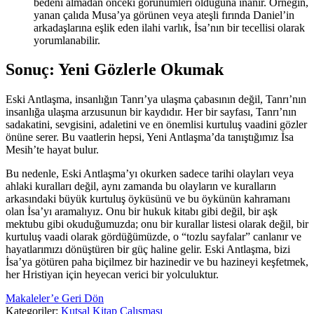
bedeni almadan önceki görünümleri olduğuna inanır. Örneğin,
yanan çalıda Musa’ya görünen veya ateşli fırında Daniel’in
arkadaşlarına eşlik eden ilahi varlık, İsa’nın bir tecellisi olarak
yorumlanabilir.
Sonuç: Yeni Gözlerle Okumak
Eski Antlaşma, insanlığın Tanrı’ya ulaşma çabasının değil, Tanrı’nın
insanlığa ulaşma arzusunun bir kaydıdır. Her bir sayfası, Tanrı’nın
sadakatini, sevgisini, adaletini ve en önemlisi kurtuluş vaadini gözler
önüne serer. Bu vaatlerin hepsi, Yeni Antlaşma’da tanıştığımız İsa
Mesih’te hayat bulur.
Bu nedenle, Eski Antlaşma’yı okurken sadece tarihi olayları veya
ahlaki kuralları değil, aynı zamanda bu olayların ve kuralların
arkasındaki büyük kurtuluş öyküsünü ve bu öykünün kahramanı
olan İsa’yı aramalıyız. Onu bir hukuk kitabı gibi değil, bir aşk
mektubu gibi okuduğumuzda; onu bir kurallar listesi olarak değil, bir
kurtuluş vaadi olarak gördüğümüzde, o “tozlu sayfalar” canlanır ve
hayatlarımızı dönüştüren bir güç haline gelir. Eski Antlaşma, bizi
İsa’ya götüren paha biçilmez bir hazinedir ve bu hazineyi keşfetmek,
her Hristiyan için heyecan verici bir yolculuktur.
Makaleler’e Geri Dön
Kategoriler:
Kutsal Kitap Çalışması