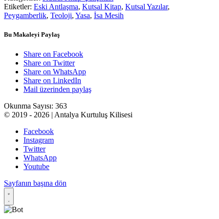
Etiketler:
Eski Antlaşma
,
Kutsal Kitap
,
Kutsal Yazılar
,
Peygamberlik
,
Teoloji
,
Yasa
,
İsa Mesih
Bu Makaleyi Paylaş
Share on Facebook
Share on Twitter
Share on WhatsApp
Share on LinkedIn
Mail üzerinden paylaş
Okunma Sayısı:
363
© 2019 - 2026 | Antalya Kurtuluş Kilisesi
Facebook
Instagram
Twitter
WhatsApp
Youtube
Sayfanın başına dön