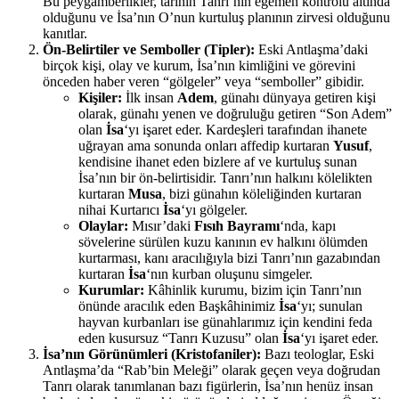
Bu peygamberlikler, tarihin Tanrı’nın egemen kontrolü altında
olduğunu ve İsa’nın O’nun kurtuluş planının zirvesi olduğunu
kanıtlar.
Ön-Belirtiler ve Semboller (Tipler):
Eski Antlaşma’daki
birçok kişi, olay ve kurum, İsa’nın kimliğini ve görevini
önceden haber veren “gölgeler” veya “semboller” gibidir.
Kişiler:
İlk insan
Adem
, günahı dünyaya getiren kişi
olarak, günahı yenen ve doğruluğu getiren “Son Adem”
olan
İsa
‘yı işaret eder. Kardeşleri tarafından ihanete
uğrayan ama sonunda onları affedip kurtaran
Yusuf
,
kendisine ihanet eden bizlere af ve kurtuluş sunan
İsa’nın bir ön-belirtisidir. Tanrı’nın halkını kölelikten
kurtaran
Musa
, bizi günahın köleliğinden kurtaran
nihai Kurtarıcı
İsa
‘yı gölgeler.
Olaylar:
Mısır’daki
Fısıh Bayramı
‘nda, kapı
sövelerine sürülen kuzu kanının ev halkını ölümden
kurtarması, kanı aracılığıyla bizi Tanrı’nın gazabından
kurtaran
İsa
‘nın kurban oluşunu simgeler.
Kurumlar:
Kâhinlik kurumu, bizim için Tanrı’nın
önünde aracılık eden Başkâhinimiz
İsa
‘yı; sunulan
hayvan kurbanları ise günahlarımız için kendini feda
eden kusursuz “Tanrı Kuzusu” olan
İsa
‘yı işaret eder.
İsa’nın Görünümleri (Kristofaniler):
Bazı teologlar, Eski
Antlaşma’da “Rab’bin Meleği” olarak geçen veya doğrudan
Tanrı olarak tanımlanan bazı figürlerin, İsa’nın henüz insan