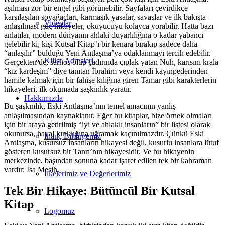
aşılması zor bir engel gibi görünebilir. Sayfaları çevirdikçe
karşılaşılan soyağaçları, karmaşık yasalar, savaşlar ve ilk bakışta
Videolar
anlaşılması güç hikayeler, okuyucuyu kolayca yorabilir. Hatta bazı
anlatılar, modern dünyanın ahlaki duyarlılığına o kadar yabancı
gelebilir ki, kişi Kutsal Kitap’ı bir kenara bırakıp sadece daha
“anlaşılır” bulduğu Yeni Antlaşma’ya odaklanmayı tercih edebilir.
Kilise Adresleri
Gerçekten de, sarhoş olup çadırında çıplak yatan Nuh, karısını krala
“kız kardeşim” diye tanıtan İbrahim veya kendi kayınpederinden
hamile kalmak için bir fahişe kılığına giren Tamar gibi karakterlerin
hikayeleri, ilk okumada şaşkınlık yaratır.
Hakkımızda
Bu şaşkınlık, Eski Antlaşma’nın temel amacının yanlış
anlaşılmasından kaynaklanır. Eğer bu kitaplar, bize örnek olmaları
için bir araya getirilmiş “iyi ve ahlaklı insanların” bir listesi olarak
okunursa, hayal kırıklığına uğramak kaçınılmazdır. Çünkü Eski
İnanç Bildirgemiz
Antlaşma, kusursuz insanların hikayesi değil, kusurlu insanlara lütuf
gösteren kusursuz bir Tanrı’nın hikayesidir. Ve bu hikayenin
merkezinde, başından sonuna kadar işaret edilen tek bir kahraman
vardır: İsa Mesih.
İlkelerimiz ve Değerlerimiz
Tek Bir Hikaye: Bütüncül Bir Kutsal
Kitap
Logomuz