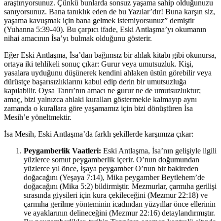
araştırıyorsunuz. Çünkü bunlarda sonsuz yaşama sahip olduğunuzu
sanıyorsunuz. Bana tanıklık eden de bu Yazılar’dır! Buna karşın siz,
yaşama kavuşmak için bana gelmek istemiyorsunuz” demiştir
(
Yuhanna 5:39-40
). Bu çarpıcı ifade, Eski Antlaşma’yı okumanın
nihai amacının İsa’yı bulmak olduğunu gösterir.
Eğer Eski Antlaşma, İsa’dan bağımsız bir ahlak kitabı gibi okunursa,
ortaya iki tehlikeli sonuç çıkar: Gurur veya umutsuzluk. Kişi,
yasalara uyduğunu düşünerek kendini ahlaken üstün görebilir veya
dürüstçe başarısızlıklarını kabul edip derin bir umutsuzluğa
kapılabilir. Oysa Tanrı’nın amacı ne gurur ne de umutsuzluktur;
amaç, bizi yalnızca ahlaki kuralları göstermekle kalmayıp aynı
zamanda o kurallara göre yaşamamız için bizi dönüştüren İsa
Mesih’e yöneltmektir.
İsa Mesih, Eski Antlaşma’da farklı şekillerde karşımıza çıkar:
Peygamberlik Vaatleri:
Eski Antlaşma, İsa’nın gelişiyle ilgili
yüzlerce somut peygamberlik içerir. O’nun doğumundan
yüzlerce yıl önce, İşaya peygamber O’nun bir bakireden
doğacağını (
Yeşaya 7:14
), Mika peygamber Beytlehem’de
doğacağını (
Mika 5:2
) bildirmiştir. Mezmurlar, çarmıha gerilişi
sırasında giysileri için kura çekileceğini (
Mezmur 22:18
) ve
çarmıha gerilme yönteminin icadından yüzyıllar önce ellerinin
ve ayaklarının delineceğini (
Mezmur 22:16
) detaylandırmıştır.