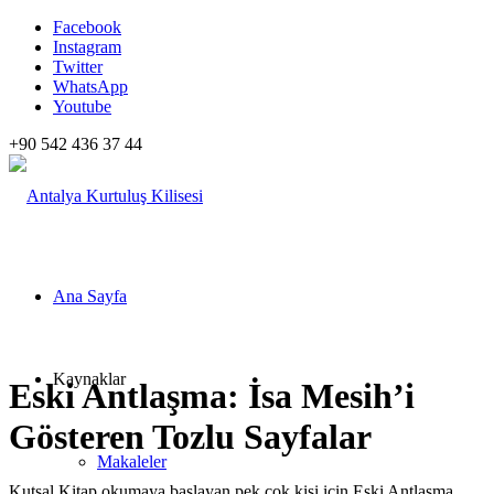
Facebook
Instagram
Twitter
WhatsApp
Youtube
+90 542 436 37 44
Ana Sayfa
Kaynaklar
Eski Antlaşma: İsa Mesih’i
Gösteren Tozlu Sayfalar
Makaleler
Kutsal Kitap okumaya başlayan pek çok kişi için Eski Antlaşma,