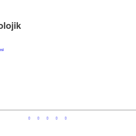
lojik
esi