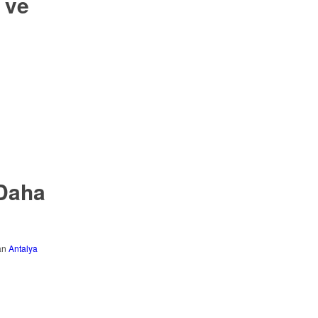
 ve
 Daha
dan
Antalya