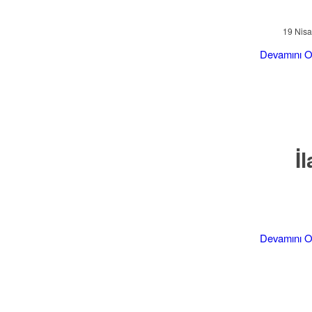
19 Nis
Devamını 
İ
Devamını 