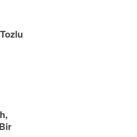
 Tozlu
h,
Bir