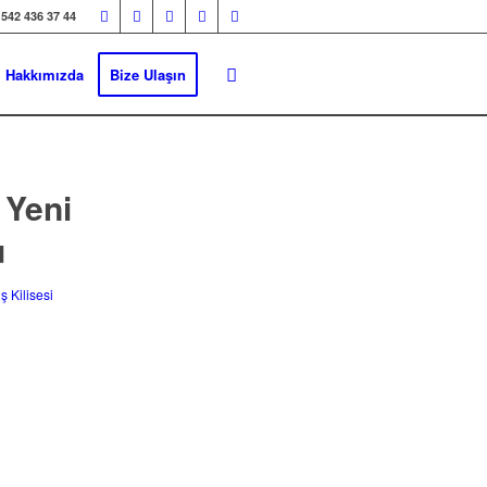
 542 436 37 44
Hakkımızda
Bize Ulaşın
 Yeni
u
ş Kilisesi