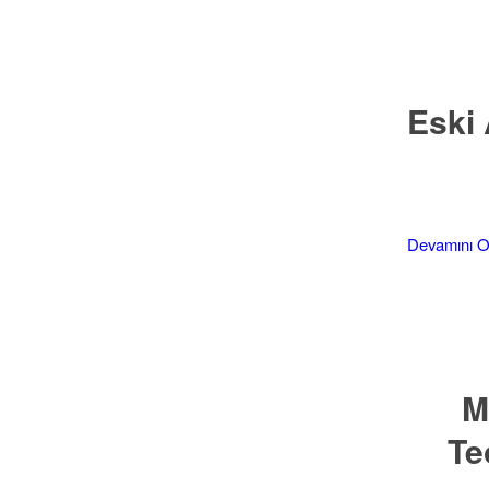
Eski 
Devamını 
M
Te