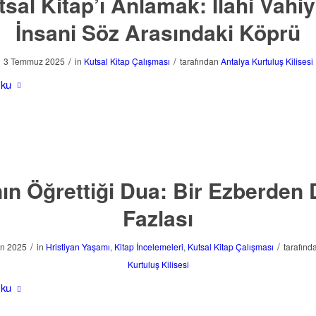
tsal Kitap’ı Anlamak: İlahi Vahiy
İnsani Söz Arasındaki Köprü
/
/
3 Temmuz 2025
in
Kutsal Kitap Çalışması
tarafından
Antalya Kurtuluş Kilisesi
Oku
nın Öğrettiği Dua: Bir Ezberden
Fazlası
/
/
an 2025
in
Hristiyan Yaşamı
,
Kitap İncelemeleri
,
Kutsal Kitap Çalışması
tarafın
Kurtuluş Kilisesi
Oku