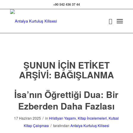
+90 542 436 37 44
ŞUNUN IÇIN ETIKET
ARŞIVI:
BAĞIŞLANMA
İsa’nın Öğrettiği Dua: Bir
Ezberden Daha Fazlası
/
17 Haziran 2025
in
Hristiyan Yaşamı
,
Kitap İncelemeleri
,
Kutsal
/
Kitap Çalışması
tarafından
Antalya Kurtuluş Kilisesi