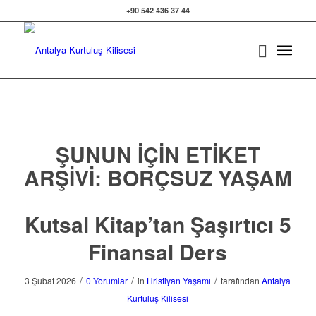
+90 542 436 37 44
ŞUNUN IÇIN ETIKET
ARŞIVI:
BORÇSUZ YAŞAM
Kutsal Kitap’tan Şaşırtıcı 5
Finansal Ders
/
/
/
3 Şubat 2026
0 Yorumlar
in
Hristiyan Yaşamı
tarafından
Antalya
Kurtuluş Kilisesi