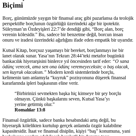
Biçimi
Borç, günümüzde yaygın bir finansal araç gibi pazarlansa da teolojik
perspektifte borçlunun özgürlüğü üzerindeki ağır bir ipotektir.
Süleyman’ın Özdeyişleri 22:7
’de dendiği gibi, “Borç alan, borç
verenin kölesidir.” Bu, sadece bir benzetme değil, borcun insan
onuru ve iradesi üzerindeki ağırlığını ifade eden empatik bir uyarıdır.
Kutsal Kitap, borçsuz yaşamayı bir bereket, borçlanmayı ise bir
lanet olarak sunar.
Yasa’nın Tekrarı 28:44
’teki metafor bugünkü
bankacılık hiyerarşisini binlerce yıl öncesinden tarif eder:
“O sana
ödünç verecek, ama sen ona ödünç veremeyeceksin; o baş olacak,
sen kuyruk olacaksın.”
Modern kredi sistemlerinde borçlu,
kelimenin tam anlamıyla “kuyruk” pozisyonuna düşerek finansal
kararlarında ipleri başkasının eline verir.
“Birbirinizi sevmekten başka hiç kimseye bir şey borçlu
olmayın. Çünkü başkalarını seven, Kutsal Yasa’yı
yerine getirmiş olur.”
Romalılar 13:8
Finansal özgürlük, sadece banka hesabındaki artış değil, bu
hiyerarşik kölelikten kurtulup gerçek anlamda özgür kalabilme
kapasitesidir. İtaat ve finansal disiplin, kişiyi “baş” konumuna, yani