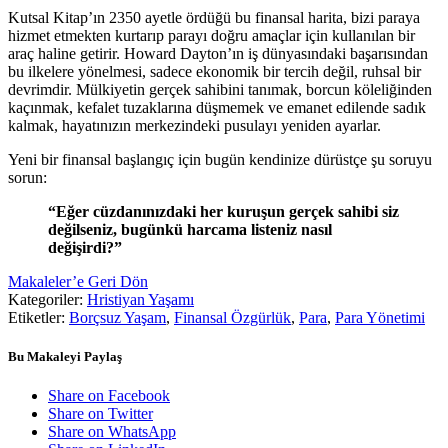
Kutsal Kitap’ın 2350 ayetle ördüğü bu finansal harita, bizi paraya
hizmet etmekten kurtarıp parayı doğru amaçlar için kullanılan bir
araç haline getirir. Howard Dayton’ın iş dünyasındaki başarısından
bu ilkelere yönelmesi, sadece ekonomik bir tercih değil, ruhsal bir
devrimdir. Mülkiyetin gerçek sahibini tanımak, borcun köleliğinden
kaçınmak, kefalet tuzaklarına düşmemek ve emanet edilende sadık
kalmak, hayatınızın merkezindeki pusulayı yeniden ayarlar.
Yeni bir finansal başlangıç için bugün kendinize dürüstçe şu soruyu
sorun:
“Eğer cüzdanınızdaki her kuruşun gerçek sahibi siz
değilseniz, bugünkü harcama listeniz nasıl
değişirdi?”
Makaleler’e Geri Dön
Kategoriler:
Hristiyan Yaşamı
Etiketler:
Borçsuz Yaşam
,
Finansal Özgürlük
,
Para
,
Para Yönetimi
Bu Makaleyi Paylaş
Share on Facebook
Share on Twitter
Share on WhatsApp