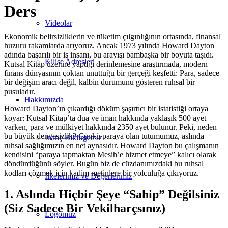
Ders
Videolar
Ekonomik belirsizliklerin ve tüketim çılgınlığının ortasında, finansal
huzuru rakamlarda arıyoruz. Ancak 1973 yılında Howard Dayton
adında başarılı bir iş insanı, bu arayışı bambaşka bir boyuta taşıdı.
Kilise Adresleri
Kutsal Kitap üzerine yaptığı derinlemesine araştırmada, modern
finans dünyasının çoktan unuttuğu bir gerçeği keşfetti: Para, sadece
bir değişim aracı değil, kalbin durumunu gösteren ruhsal bir
pusuladır.
Hakkımızda
Howard Dayton’ın çıkardığı döküm şaşırtıcı bir istatistiği ortaya
koyar: Kutsal Kitap’ta dua ve iman hakkında yaklaşık 500 ayet
varken, para ve mülkiyet hakkında 2350 ayet bulunur. Peki, neden
bu büyük dengesizlik? Çünkü paraya olan tutumumuz, aslında
İnanç Bildirgemiz
ruhsal sağlığımızın en net aynasıdır. Howard Dayton bu çalışmanın
kendisini “paraya tapmaktan Mesih’e hizmet etmeye” kalıcı olarak
döndürdüğünü söyler. Bugün biz de cüzdanımızdaki bu ruhsal
kodları çözmek için kadim metinlere bir yolculuğa çıkıyoruz.
İlkelerimiz ve Değerlerimiz
1. Aslında Hiçbir Şeye “Sahip” Değilsiniz
(Siz Sadece Bir Vekilharçsınız)
Logomuz