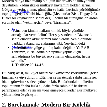
Modern dünya bize “sahip olduğun kadar varsın” illüzyonunu
dayatırken, kadim ilkeler mülkiyet kavramını kökten sarsar.
Göklerin, yerin, altının, gümüşün ve hatta üzerinde yürüdüğümüz
Bize Ulaşın
toprağın gerçek sahibi biz değiliz (
Mezmurlar 24:1
,
Hagay 2:8
).
Bizler bu kaynakların sahibi değil, belirli bir süreliğine onlardan
sorumlu olan “vekilharçlar” veya “kiracılarız”.
Ara
“Ama ben kimim, halkım kim ki, böyle gönülden
armağanlar verebilelim? Her şey sendendir. Biz ancak
senin elinden aldıklarımızı sana verdik. Senin önünde
garibiz, yabancıyız atalarımız gibi. Yeryüzündeki
Menu
Menu
günlerimiz bir gölge gibidir, kalıcı değildir. Ya RAB
Tanrımız, kutsal adına bir tapınak yapmak için
sağladığımız bu büyük servet senin elindendir, hepsi
senindir.”
1. Tarihler 29:14-16
Bu bakış açısı, mülkiyet hırsını ve “kaybetme korkusuyla” gelen
finansal kaygıyı dindirir. Eğer her şeyin gerçek sahibi Tanrı ise,
bizim görevimiz sadece yönetmektir. Bu farkındalık, tüketim
toplumunun “daha fazla al, daha fazla sahip ol” baskısını
paramparça eder ve insanı yönetemeyeceği kadar ağır mülkiyet
yüklerinden özgürleştirir.
2. Borçlanmak: Modern Bir Kölelik