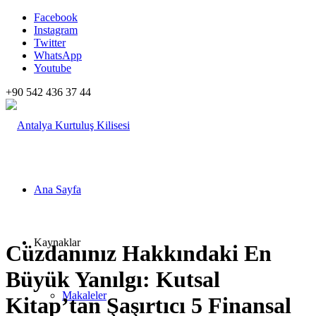
Facebook
Instagram
Twitter
WhatsApp
Youtube
+90 542 436 37 44
Ana Sayfa
Kaynaklar
Cüzdanınız Hakkındaki En
Büyük Yanılgı: Kutsal
Makaleler
Kitap’tan Şaşırtıcı 5 Finansal