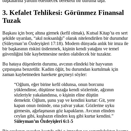
başkalarına yardım edebilecek bereketli bir duruma taşır.
3. Kefalet Tehlikesi: Görünmez Finansal
Tuzak
Başkası için borç altına girmek (kefil olmak), Kutsal Kitap’ta en sert
şekilde uyarılan, “akıl noksanlığı” olarak nitelendirilen bir durumdur
(
Süleyman’ın Özdeyişleri 17:18
). Modern dünyada anlık bir imza ile
bir başkasının riskini üstlenmek, kişinin kendi yatağını ve temel
güvenliğini bile kaybetmesine neden olabilecek bir tuzaktır.
Bu hataya düşenlerin durumu, avcının elindeki bir hayvanın
çırpınışına benzetilir. Kadim öğüt, bu durumdan kurtulmak için
zaman kaybetmeden harekete geçmeyi söyler:
“Oğlum, eğer birine kefil oldunsa, onun borcunu
yüklendinse, düştünse tuzağa kendi sözlerinle, ağzının
sözleriyle yakalandınsa, o kişinin eline düştün
demektir. Oğlum, şunu yap ve kendini kurtar: Git, yere
kapan onun önünde, ona yalvar yakar. Gözlerine uyku
girmesin, ağırlaşmasın göz kapakların. Avcının elinden
ceylan gibi, kuşbazın elinden kuş gibi kurtar kendini.”
Süleyman’ın Özdeyişleri 6:1-5