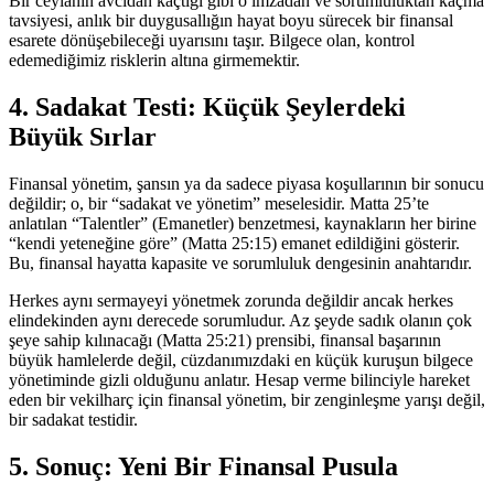
Bir ceylanın avcıdan kaçtığı gibi o imzadan ve sorumluluktan kaçma
tavsiyesi, anlık bir duygusallığın hayat boyu sürecek bir finansal
esarete dönüşebileceği uyarısını taşır. Bilgece olan, kontrol
edemediğimiz risklerin altına girmemektir.
4. Sadakat Testi: Küçük Şeylerdeki
Büyük Sırlar
Finansal yönetim, şansın ya da sadece piyasa koşullarının bir sonucu
değildir; o, bir “sadakat ve yönetim” meselesidir. Matta 25’te
anlatılan “Talentler” (Emanetler) benzetmesi, kaynakların her birine
“kendi yeteneğine göre” (
Matta 25:15
) emanet edildiğini gösterir.
Bu, finansal hayatta kapasite ve sorumluluk dengesinin anahtarıdır.
Herkes aynı sermayeyi yönetmek zorunda değildir ancak herkes
elindekinden aynı derecede sorumludur. Az şeyde sadık olanın çok
şeye sahip kılınacağı (
Matta 25:21
) prensibi, finansal başarının
büyük hamlelerde değil, cüzdanımızdaki en küçük kuruşun bilgece
yönetiminde gizli olduğunu anlatır. Hesap verme bilinciyle hareket
eden bir vekilharç için finansal yönetim, bir zenginleşme yarışı değil,
bir sadakat testidir.
5. Sonuç: Yeni Bir Finansal Pusula