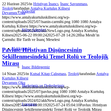
22 Haziran 2025
/
in
Hristiyan İnancı
,
İnanç Savunması
,
Teoloji
/
tarafından
Antalya Kurtuluş Kilisesi
Videolar
Devamını Oku
https://www.antalyakurtuluskilisesi.org/wp-
content/uploads/2025/07/isanin-carmihi.png
1080
1080
Antalya
Kurtuluş Kilisesi
https://www.antalyakurtuluskilisesi.org/wp-
Kilise Adresleri
content/uploads/2024/02/akkNewLogo.png
Antalya Kurtuluş
Kilisesi
2025-06-22 09:00:24
2025-07-28 14:26:28
İsa Mesih’in
Çarmıhı: Bir Tarih ve İnanç Meselesi
Hakkımızda
Pavlus: Hristiyan Düşüncesinin
Şekillenmesindeki Temel Rolü ve Teolojik
Mirası
İnanç Bildirgemiz
14 Nisan 2025
/
in
Kutsal Kitap Çalışması
,
Teoloji
/
tarafından
Antalya
Kurtuluş Kilisesi
Devamını Oku
İlkelerimiz ve Değerlerimiz
https://www.antalyakurtuluskilisesi.org/wp-
content/uploads/2025/07/pavlus.png
1080
1080
Antalya Kurtuluş
Kilisesi
https://www.antalyakurtuluskilisesi.org/wp-
content/uploads/2024/02/akkNewLogo.png
Antalya Kurtuluş
Logomuz
Kilisesi
2025-04-14 09:00:19
2025-07-24 05:04:10
Pavlus: Hristiyan
Düşüncesinin Şekillenmesindeki Temel Rolü ve Teolojik Mirası