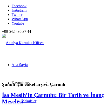
Facebook
Instagram
Twitter
WhatsApp
Youtube
+90 542 436 37 44
Ana Sayfa
Kaynaklar
Şunun için etiket arşivi:
Çarmıh
İsa Mesih’in Çarmıhı: Bir Tarih ve İnanç
Meselesi
Makaleler