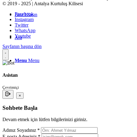
© 2019 - 2025 | Antalya Kurtuluş Kilisesi
Facebook
Bize Ulaşın
Instagram
Twitter
WhatsApp
Youtube
Ara
Sayfanın başına dön
Menu
Menu
Asistan
Çevrimiçi
×
Sohbete Başla
Devam etmek için lütfen bilgilerinizi giriniz.
Adınız Soyadınız *
E-posta Adresiniz *