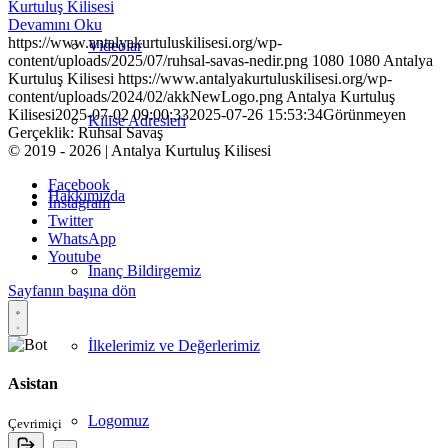
Kurtuluş Kilisesi
Devamını Oku
https://www.antalyakurtuluskilisesi.org/wp-
Videolar
content/uploads/2025/07/ruhsal-savas-nedir.png
1080
1080
Antalya
Kurtuluş Kilisesi
https://www.antalyakurtuluskilisesi.org/wp-
content/uploads/2024/02/akkNewLogo.png
Antalya Kurtuluş
Kilisesi
2025-07-02 09:00:33
2025-07-26 15:53:34
Görünmeyen
Kilise Adresleri
Gerçeklik: Ruhsal Savaş
© 2019 - 2026 | Antalya Kurtuluş Kilisesi
Facebook
Hakkımızda
Instagram
Twitter
WhatsApp
Youtube
İnanç Bildirgemiz
Sayfanın başına dön
İlkelerimiz ve Değerlerimiz
Asistan
Logomuz
Çevrimiçi