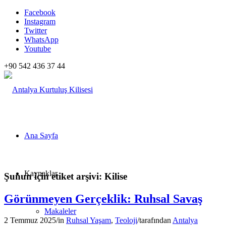
Facebook
Instagram
Twitter
WhatsApp
Youtube
+90 542 436 37 44
Ana Sayfa
Kaynaklar
Şunun için etiket arşivi:
Kilise
Görünmeyen Gerçeklik: Ruhsal Savaş
Makaleler
2 Temmuz 2025
/
in
Ruhsal Yaşam
,
Teoloji
/
tarafından
Antalya