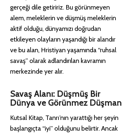
Telefon Numaranız (Opsiyonel)
gerçeği dile getiririz. Bu görünmeyen
alem, meleklerin ve düşmüş meleklerin
aktif olduğu, dünyamızı doğrudan
etkileyen olayların yaşandığı bir alandır
Sohbeti Başlat
ve bu alan, Hristiyan yaşamında “ruhsal
veya
savaş” olarak adlandırılan kavramın
merkezinde yer alır.
Google hesabınızla giriş yaptığınızda bilgileriniz otomatik ve
Savaş Alanı: Düşmüş Bir
doğrulanmış şekilde doldurulur.
Dünya ve Görünmez Düşman
Kutsal Kitap, Tanrı’nın yarattığı her şeyin
başlangıçta “iyi” olduğunu belirtir. Ancak