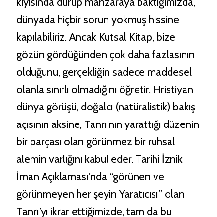
kıyısında durup manzaraya baktığımızda,
dünyada hiçbir sorun yokmuş hissine
kapılabiliriz. Ancak Kutsal Kitap, bize
gözün gördüğünden çok daha fazlasının
olduğunu, gerçekliğin sadece maddesel
Sohbete Başla
olanla sınırlı olmadığını öğretir. Hristiyan
Devam etmek için lütfen bilgilerinizi giriniz.
dünya görüşü, doğalcı (natüralistik) bakış
Adınız Soyadınız *
açısının aksine, Tanrı’nın yarattığı düzenin
bir parçası olan görünmez bir ruhsal
alemin varlığını kabul eder. Tarihi İznik
E-posta Adresiniz *
İman Açıklaması’nda “görünen ve
görünmeyen her şeyin Yaratıcısı” olan
Tanrı’yı ikrar ettiğimizde, tam da bu