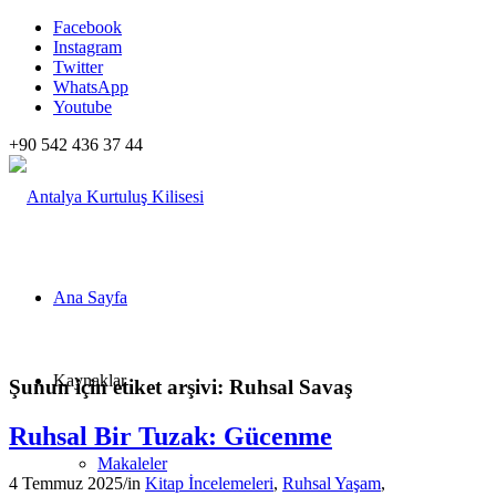
Facebook
Instagram
Twitter
WhatsApp
Youtube
+90 542 436 37 44
Ana Sayfa
Kaynaklar
Şunun için etiket arşivi:
Ruhsal Savaş
Ruhsal Bir Tuzak: Gücenme
Makaleler
4 Temmuz 2025
/
in
Kitap İncelemeleri
,
Ruhsal Yaşam
,