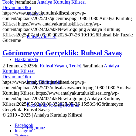
Teoloji
/
tarafından
Antalya Kurtuluş Kilisesi
Devamını Oku
https://www.antalyakurtuluskilisesi.org/wp-
Videolar
content/uploads/2025/07/gucenme.png
1080
1080
Antalya Kurtuluş
Kilisesi
https://www.antalyakurtuluskilisesi.org/wp-
content/uploads/2024/02/akkNewLogo.png
Antalya Kurtuluş
Kilisesi
2025-07-04 09:00:00
2025-07-26 10:19:26
Ruhsal Bir Tuzak:
Kilise Adresleri
Gücenme
Görünmeyen Gerçeklik: Ruhsal Savaş
Hakkımızda
2 Temmuz 2025
/
in
Ruhsal Yaşam
,
Teoloji
/
tarafından
Antalya
Kurtuluş Kilisesi
Devamını Oku
İnanç Bildirgemiz
https://www.antalyakurtuluskilisesi.org/wp-
content/uploads/2025/07/ruhsal-savas-nedir.png
1080
1080
Antalya
Kurtuluş Kilisesi
https://www.antalyakurtuluskilisesi.org/wp-
content/uploads/2024/02/akkNewLogo.png
Antalya Kurtuluş
Kilisesi
2025-07-02 09:00:33
2025-07-26 15:53:34
Görünmeyen
İlkelerimiz ve Değerlerimiz
Gerçeklik: Ruhsal Savaş
© 2019 - 2025 | Antalya Kurtuluş Kilisesi
Facebook
Logomuz
Instagram